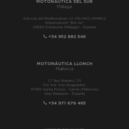
MOTONÁUTICA DEL SUR
Málaga
Autovía del Mediterráneo (A-7/N-340) KM166,2
Urbanización "Bel-Air"
29680 Estepona (Málaga) - España
+34 952 882 546
MOTONÁUTICA LLONCH
Mallorca
C/ Illes Balears, 33
Pol. Ind. Son Bugadelles
07180 Santa Ponsa - Calvià (Mallorca)
Islas Baleares - España
+34 971 676 465