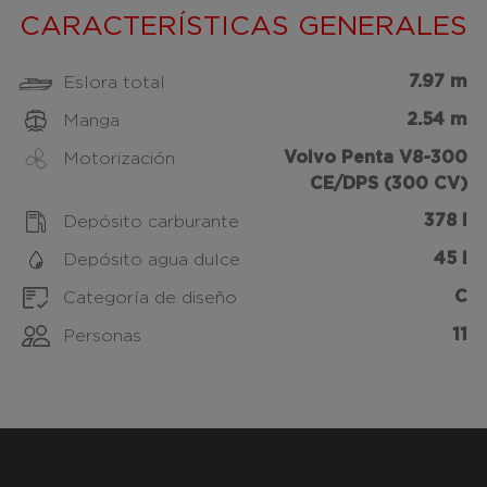
CARACTERÍSTICAS GENERALES
7.97 m
Eslora total
2.54 m
Manga
Volvo Penta V8-300
Motorización
CE/DPS (300 CV)
378 l
Depósito carburante
45 l
Depósito agua dulce
C
Categoría de diseño
11
Personas