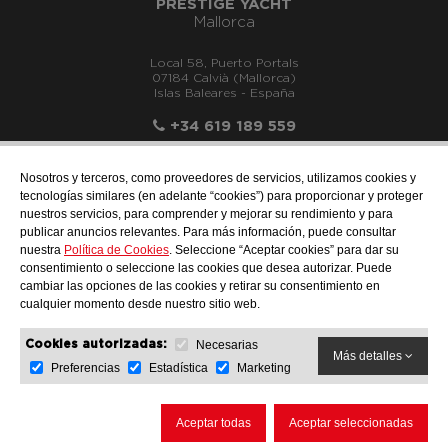
PRESTIGE YACHT
Mallorca
Local 58, Puerto Portals
07184 Calvià (Mallorca)
Islas Baleares - España
+34 619 189 559
Nosotros y terceros, como proveedores de servicios, utilizamos cookies y
tecnologías similares (en adelante “cookies”) para proporcionar y proteger
nuestros servicios, para comprender y mejorar su rendimiento y para
info@motonauticallonch.com
publicar anuncios relevantes. Para más información, puede consultar
nuestra
Política de Cookies
. Seleccione “Aceptar cookies” para dar su
consentimiento o seleccione las cookies que desea autorizar. Puede
cambiar las opciones de las cookies y retirar su consentimiento en
cualquier momento desde nuestro sitio web.
Necesarias
Cookies autorizadas:
Más detalles
Preferencias
Estadística
Marketing
AVISO LEGAL
PROTECCIÓN DE DATOS
POLÍTICA DE COOKIES
Aceptar todas
Aceptar seleccionadas