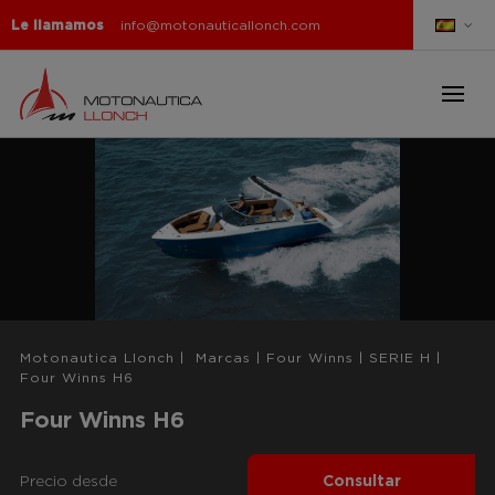
Le llamamos
info@motonauticallonch.com
Motonautica Llonch
|
Marcas
|
Four Winns
|
SERIE H
|
Four Winns H6
Four Winns H6
Precio desde
Consultar