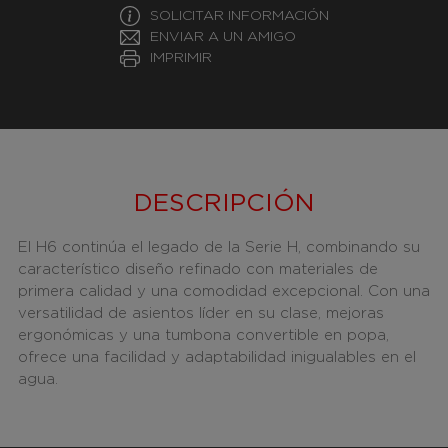
SOLICITAR INFORMACIÓN
ENVIAR A UN AMIGO
IMPRIMIR
DESCRIPCIÓN
El H6 continúa el legado de la Serie H, combinando su
característico diseño refinado con materiales de
primera calidad y una comodidad excepcional. Con una
versatilidad de asientos líder en su clase, mejoras
ergonómicas y una tumbona convertible en popa,
ofrece una facilidad y adaptabilidad inigualables en el
agua.