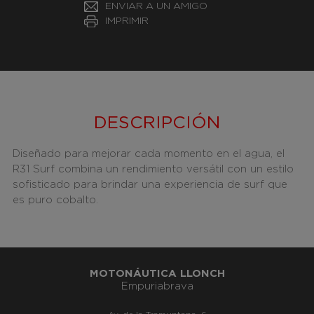
ENVIAR A UN AMIGO
IMPRIMIR
DESCRIPCIÓN
Diseñado para mejorar cada momento en el agua, el
R31 Surf combina un rendimiento versátil con un estilo
sofisticado para brindar una experiencia de surf que
es puro cobalto.
MOTONÁUTICA LLONCH
Empuriabrava