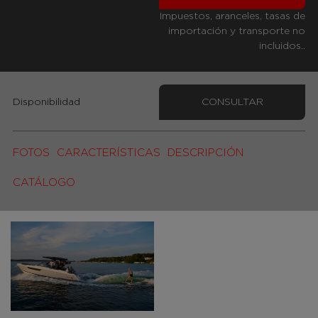
Impuestos, aranceles, tasas de
importación y transporte no
incluidos..
Disponibilidad
CONSULTAR
FOTOS
CARACTERÍSTICAS
DESCRIPCIÓN
CATÁLOGO