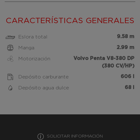
CARACTERÍSTICAS GENERALES
9.58 m
Eslora total
2.99 m
Manga
Volvo Penta V8-380 DP
Motorización
(380 CV/HP)
606 l
Depósito carburante
68 l
Depósito agua dulce
SOLICITAR INFORMACIÓN