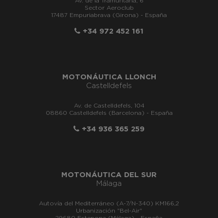
Av. de la Tramuntana, 6
Sector Aeroclub
17487 Empuriabrava (Girona) - España
+34 972 452 161
MOTONÁUTICA LLONCH
Castelldefels
Av. de Castelldefels, 104
08860 Castelldefels (Barcelona) - España
+34 936 365 259
MOTONÁUTICA DEL SUR
Málaga
Autovía del Mediterráneo (A-7/N-340) KM166,2
Urbanización "Bel-Air"