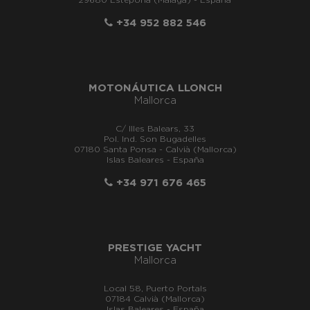
29680 Estepona (Málaga) - España
+34 952 882 546
MOTONÁUTICA LLONCH
Mallorca
C/ Illes Balears, 33
Pol. Ind. Son Bugadelles
07180 Santa Ponsa - Calvià (Mallorca)
Islas Baleares - España
+34 971 676 465
PRESTIGE YACHT
Mallorca
Local 58, Puerto Portals
07184 Calvià (Mallorca)
Islas Baleares - España