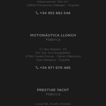
Urbanización "Bel-Air"
29680 Estepona (Málaga) - España
+34 952 882 546
MOTONÁUTICA LLONCH
Mallorca
C/ Illes Balears, 33
Pol. Ind. Son Bugadelles
07180 Santa Ponsa - Calvià (Mallorca)
Islas Baleares - España
+34 971 676 465
PRESTIGE YACHT
Mallorca
Local 58, Puerto Portals