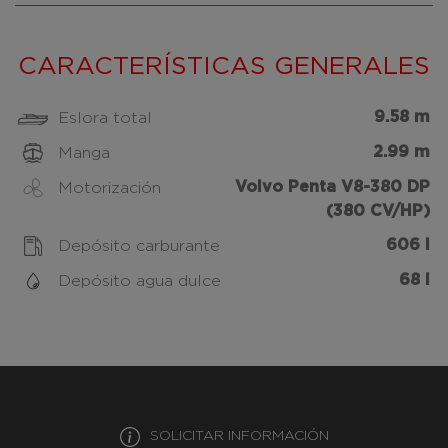
CARACTERÍSTICAS GENERALES
9.58 m
Eslora total
2.99 m
Manga
Volvo Penta V8-380 DP
Motorización
(380 CV/HP)
606 l
Depósito carburante
68 l
Depósito agua dulce
SOLICITAR INFORMACIÓN