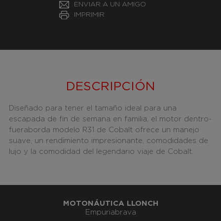
ENVIAR A UN AMIGO
IMPRIMIR
DESCRIPCIÓN
Diseñado para tener el tamaño ideal para una
escapada de fin de semana en familia, el motor dentro-
fueraborda modelo R31 de Cobalt ofrece un manejo
suave, un rendimiento impresionante, comodidades de
lujo y la comodidad del legendario viaje de Cobalt.
MOTONÁUTICA LLONCH
Empuriabrava