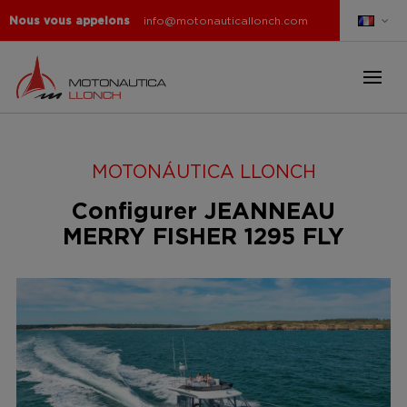
Nous vous appelons
info@motonauticallonch.com
MOTONÁUTICA LLONCH
Configurer JEANNEAU
MERRY FISHER 1295 FLY