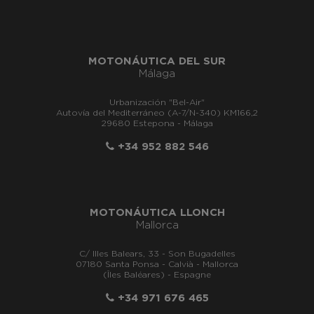
MOTONÁUTICA DEL SUR
Málaga
Urbanización "Bel-Air"
Autovía del Mediterráneo (A-7/N-340) KM166,2
29680 Estepona - Málaga
+34 952 882 546
MOTONÁUTICA LLONCH
Mallorca
C/ Illes Balears, 33 - Son Bugadelles
07180 Santa Ponsa - Calvià - Mallorca
(Îles Baléares) - Espagne
+34 971 676 465