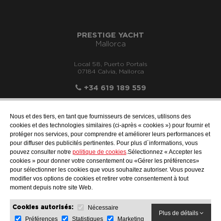
PRESTIGE YACHT
Mallorca
Local 58, Puerto Portals
07184 Calvia, Mallorca
+34 619 189 559
Nous et des tiers, en tant que fournisseurs de services, utilisons des
cookies et des technologies similaires (ci-après « cookies ») pour fournir et
protéger nos services, pour comprendre et améliorer leurs performances et
info@motonauticallonch.com
pour diffuser des publicités pertinentes. Pour plus d´informations, vous
pouvez consulter notre
politique de cookies
.Sélectionnez « Accepter les
cookies » pour donner votre consentement ou «Gérer les préférences»
pour sélectionner les cookies que vous souhaitez autoriser. Vous pouvez
modifier vos options de cookies et retirer votre consentement à tout
moment depuis notre site Web.
Nécessaire
Cookies autorisés:
Plus de détails
Préférences
Statistiques
Marketing