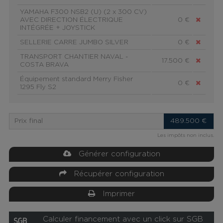
YAMAHA F300 NSB2 (U) (2 x 300 CV)
AVEC DIRECTION ÉLECTRIQUE
0 €
INTÉGRÉE + JOYSTICK
SELLERIE CARRE JUMBO SILVER
0 €
TRANSPORT CHANTIER NAVAL -
17.500 €
COSTA BRAVA
Équipement standard Merry Fisher
0 €
1295 Fly S2
Prix final
489.500
€
Les impôts non inclus.
Générer configuration
Récupérer configuration
Imprimer
Calculer financement avec un click sur SGB