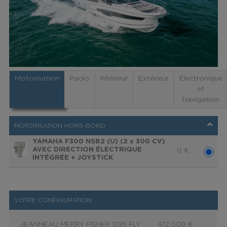
Motorisation
Packs
Intérieur
Extérieur
Électronique
et
Navigation
MOTORISATION HORS-BORD
YAMAHA F300 NSB2 (U) (2 x 300 CV)
AVEC DIRECTION ÉLECTRIQUE
0
€
INTÉGRÉE + JOYSTICK
VOTRE CONFIGURATION
JEANNEAU MERRY FISHER 1295 FLY
472.000 €