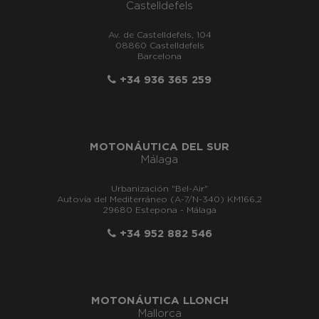
Castelldefels
Av. de Castelldefels, 104
08860 Castelldefels
Barcelona
+34 936 365 259
MOTONÁUTICA DEL SUR
Málaga
Urbanización "Bel-Air"
Autovía del Mediterráneo (A-7/N-340) KM166,2
29680 Estepona - Málaga
+34 952 882 546
MOTONÁUTICA LLONCH
Mallorca