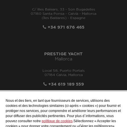
C/ Illes Balears, 33 - Son Bugadelles
07180 Santa Ponsa - Calvià - Mallorca
(Îles Baléares) - Espagne
+34 971 676 465
PRESTIGE YACHT
Mallorca
Local 58, Puerto Portals
07184 Calvia, Mallorca
+34 619 189 559
Nous et des tiers, en tant que fournisseurs de services, utilisons des
cookies et des technologies similaires (ci-après « cookies ») pour fournir et
protéger nos services, pour comprendre et améliorer leurs performances et
info@motonauticallonch.com
pour diffuser des publicités pertinentes. Pour plus d´informations, vous
pouvez consulter notre
politique de cookies
.Sélectionnez « Accepter les
cookies » pour donner votre consentement ou «Gérer les préférences»