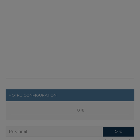
VOTRE CONFIGURATION
0 €
Prix final
0
€