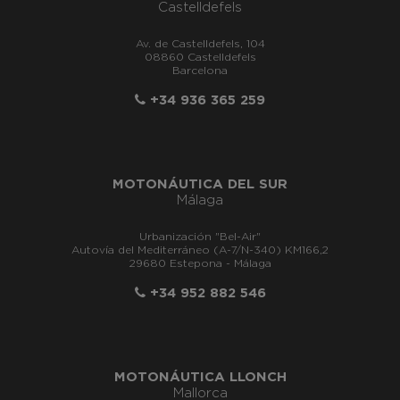
Castelldefels
Av. de Castelldefels, 104
08860 Castelldefels
Barcelona
+34 936 365 259
MOTONÁUTICA DEL SUR
Málaga
Urbanización "Bel-Air"
Autovía del Mediterráneo (A-7/N-340) KM166,2
29680 Estepona - Málaga
+34 952 882 546
MOTONÁUTICA LLONCH
Mallorca