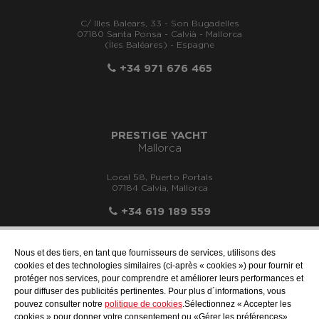
C/ Illes Balears, 33 - Son Bugadelles
07180 Santa Ponsa - Calvià - Mallorca
(Îles Baléares) - Espagne
+34 971 676 465
PRESTIGE YACHT
Mallorca
Local 58, Puerto Portals
07184 Calvia, Mallorca
+34 619 189 559
Nous et des tiers, en tant que fournisseurs de services, utilisons des
cookies et des technologies similaires (ci-après « cookies ») pour fournir et
protéger nos services, pour comprendre et améliorer leurs performances et
info@motonauticallonch.com
pour diffuser des publicités pertinentes. Pour plus d´informations, vous
pouvez consulter notre
politique de cookies
.Sélectionnez « Accepter les
cookies » pour donner votre consentement ou «Gérer les préférences»