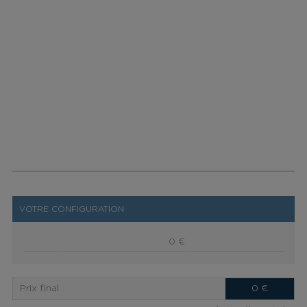
VOTRE CONFIGURATION
0 €
Prix final
0
€