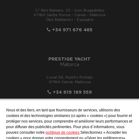
C/ Illes Balears, 33 - Son Bugadelles
07180 Santa Ponsa - Calvià - Mallorca
(Îles Baléares) - Espagne
+34 971 676 465
PRESTIGE YACHT
Mallorca
Local 58, Puerto Portals
07184 Calvia, Mallorca
+34 619 189 559
Nous et des tiers, en tant que fournisseurs de services, utilisons des
cookies et des technologies similaires (ci-après « cookies ») pour fournir et
protéger nos services, pour comprendre et améliorer leurs performances et
info@motonauticallonch.com
pour diffuser des publicités pertinentes. Pour plus d´informations, vous
pouvez consulter notre
politique de cookies
.Sélectionnez « Accepter les
cookies » pour donner votre consentement ou «Gérer les préférences»