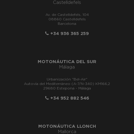
Castelldefels
Av. de Castelldefels, 104
08860 Castelldefels
Barcelona
+34 936 365 259
MOTONÁUTICA DEL SUR
Málaga
Urbanización "Bel-Air"
Autovía del Mediterráneo (A-7/N-340) KM166,2
29680 Estepona - Málaga
+34 952 882 546
MOTONÁUTICA LLONCH
Mallorca