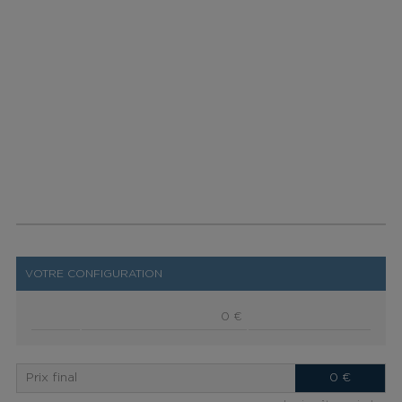
VOTRE CONFIGURATION
0 €
Prix final
0
€