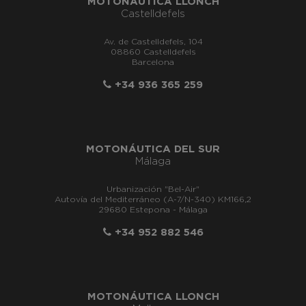
MOTONÁUTICA LLONCH
Castelldefels
Av. de Castelldefels, 104
08860 Castelldefels
Barcelona
+34 936 365 259
MOTONÁUTICA DEL SUR
Málaga
Urbanización "Bel-Air"
Autovía del Mediterráneo (A-7/N-340) KM166,2
29680 Estepona - Málaga
+34 952 882 546
MOTONÁUTICA LLONCH