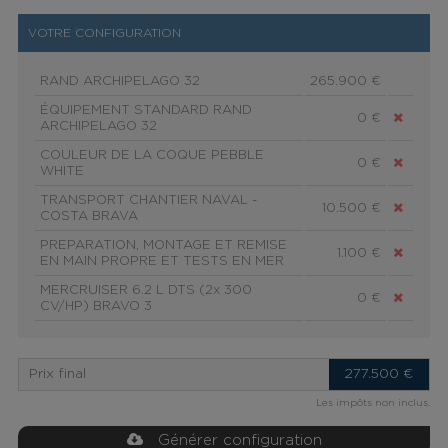
VOTRE CONFIGURATION
RAND ARCHIPELAGO 32
265.900 €
ÉQUIPEMENT STANDARD RAND
0 €
ARCHIPELAGO 32
COULEUR DE LA COQUE PEBBLE
0 €
WHITE
TRANSPORT CHANTIER NAVAL -
10.500 €
COSTA BRAVA
PREPARATION, MONTAGE ET REMISE
1.100 €
EN MAIN PROPRE ET TESTS EN MER
MERCRUISER 6.2 L DTS (2x 300
0 €
CV/HP) BRAVO 3
Prix final
277.500
€
Les impôts non inclus.
Générer configuration