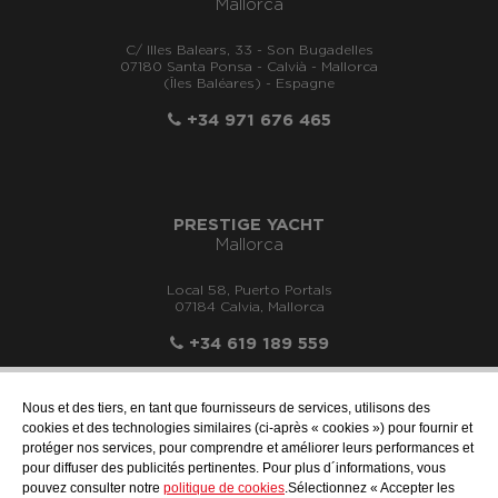
Mallorca
C/ Illes Balears, 33 - Son Bugadelles
07180 Santa Ponsa - Calvià - Mallorca
(Îles Baléares) - Espagne
+34 971 676 465
PRESTIGE YACHT
Mallorca
Local 58, Puerto Portals
07184 Calvia, Mallorca
+34 619 189 559
Nous et des tiers, en tant que fournisseurs de services, utilisons des
cookies et des technologies similaires (ci-après « cookies ») pour fournir et
protéger nos services, pour comprendre et améliorer leurs performances et
info@motonauticallonch.com
pour diffuser des publicités pertinentes. Pour plus d´informations, vous
pouvez consulter notre
politique de cookies
.Sélectionnez « Accepter les