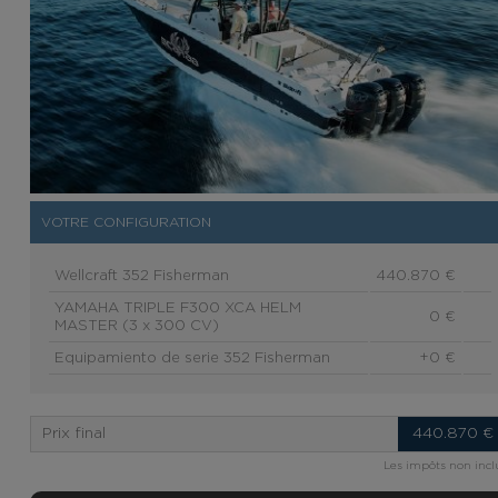
VOTRE CONFIGURATION
Wellcraft 352 Fisherman
440.870 €
YAMAHA TRIPLE F300 XCA HELM
0 €
MASTER (3 x 300 CV)
Equipamiento de serie 352 Fisherman
+0 €
Prix final
440.870
€
Les impôts non incl