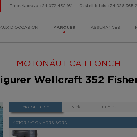
Empuriabrava
+34 972 452 161
-
Castelldefels
+34 936 365 
AUX D'OCCASION
MARQUES
ASSURANCES
MOTONÁUTICA LLONCH
igurer Wellcraft 352 Fish
Motorisation
Packs
Intérieur
MOTORISATION HORS-BORD