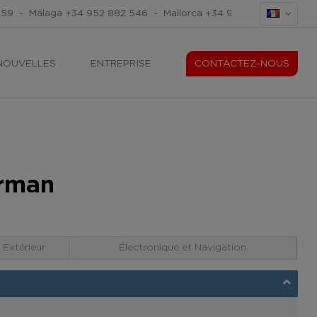
259
-
Málaga
+34 952 882 546
-
Mallorca
+34 971 676 465
-
Mal
NOUVELLES
ENTREPRISE
CONTACTEZ-NOUS
erman
Extérieur
Électronique et Navigation