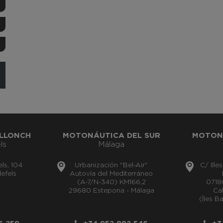
LLONCH
MOTONÁUTICA DEL SUR
MOTON
ls
Málaga
els, 104
Urbanización "Bel-Air"
C/ Ille
efels
Autovía del Mediterráneo
(A-7/N-340) KM166,2
0718
29680 Estepona - Málaga
Cal
(Îles B