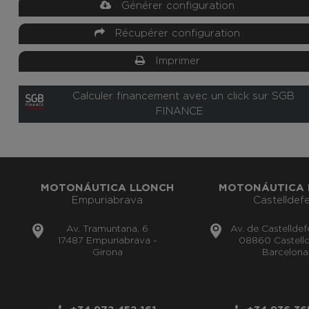
Générer configuration
Récupérer configuration
Imprimer
Calculer financement avec un click sur SGB
FINANCE
MOTONÁUTICA LLONCH
MOTONÁUTICA 
Empuriabrava
Castelldefe
Av. Tramuntana, 6
Av. de Castelldef
17487 Empuriabrava -
08860 Castelld
Girona
Barcelona