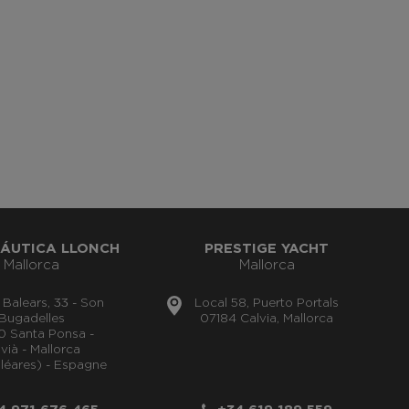
ÁUTICA LLONCH
PRESTIGE YACHT
Mallorca
Mallorca
s Balears, 33 - Son
Local 58, Puerto Portals
Bugadelles
07184 Calvia, Mallorca
0 Santa Ponsa -
vià - Mallorca
aléares) - Espagne