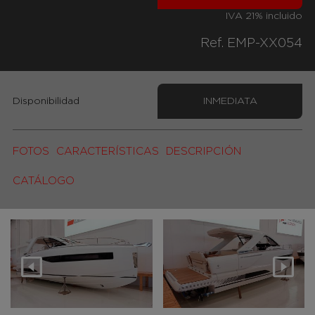
IVA 21% incluido
Ref. EMP-XX054
Disponibilidad
INMEDIATA
FOTOS
CARACTERÍSTICAS
DESCRIPCIÓN
CATÁLOGO