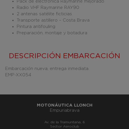
Pack de electrónica Raymarine mejorado
Radio VHF Raymarine RAY90
2 antenas satélite ficticias
Transporte astillero – Costa Brava
Pintura antifouling
Preparación, montaje y botadura
DESCRIPCIÓN EMBARCACIÓN
Embarcación nueva, entrega inmediata.
EMP-XX054
MOTONÁUTICA LLONCH
Empuriabrava
Av. de la Tramuntana, 6
Sector Aeroclub