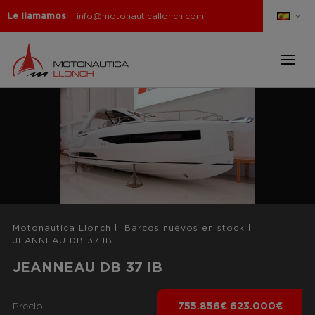
Le llamamos
info@motonauticallonch.com
Motonautica Llonch
|
Barcos nuevos en stock
|
JEANNEAU DB 37 IB
JEANNEAU DB 37 IB
Precio
755.856€
623.000€