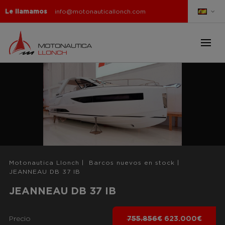
Le llamamos
info@motonauticallonch.com
Motonautica Llonch
|
Barcos nuevos en stock
|
JEANNEAU DB 37 IB
JEANNEAU DB 37 IB
Precio
755.856€
623.000€