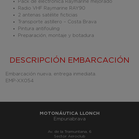
Pack de electrónica Raymarine mejorado
Radio VHF Raymarine RAY90
2 antenas satélite ficticias
Transporte astillero – Costa Brava
Pintura antifouling
Preparación, montaje y botadura
DESCRIPCIÓN EMBARCACIÓN
Embarcación nueva, entrega inmediata.
EMP-XX054
MOTONÁUTICA LLONCH
Empuriabrava
Av. de la Tramuntana, 6
Sector Aeroclub