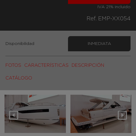
IVA 21% incluido
Ref. EMP-XX054
Disponibilidad
INMEDIATA
FOTOS
CARACTERÍSTICAS
DESCRIPCIÓN
CATÁLOGO