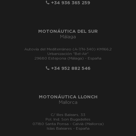
+34 936 365 259
MOTONÁUTICA DEL SUR
Málaga
Autovía del Mediterráneo (A-7/N-340) KM166,2
Urbanización "Bel-Air"
29680 Estepona (Málaga) - España
+34 952 882 546
MOTONÁUTICA LLONCH
Mallorca
C/ Illes Balears, 33
Pol. Ind. Son Bugadelles
07180 Santa Ponsa - Calvià (Mallorca)
Islas Baleares - España