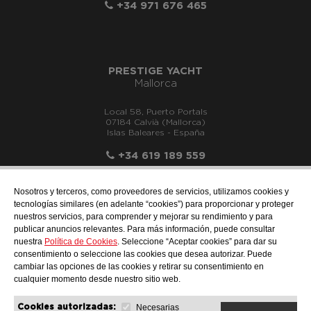
+34 971 676 465
PRESTIGE YACHT
Mallorca
Local 58, Puerto Portals
07184 Calvià (Mallorca)
Islas Baleares - España
+34 619 189 559
Nosotros y terceros, como proveedores de servicios, utilizamos cookies y
tecnologías similares (en adelante “cookies”) para proporcionar y proteger
nuestros servicios, para comprender y mejorar su rendimiento y para
info@motonauticallonch.com
publicar anuncios relevantes. Para más información, puede consultar
nuestra
Política de Cookies
. Seleccione “Aceptar cookies” para dar su
consentimiento o seleccione las cookies que desea autorizar. Puede
cambiar las opciones de las cookies y retirar su consentimiento en
cualquier momento desde nuestro sitio web.
Necesarias
Cookies autorizadas: