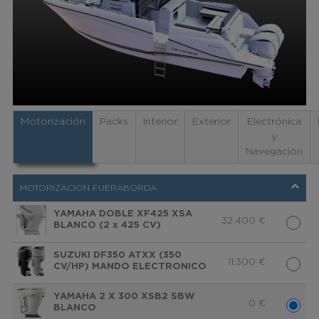
Motorización
Packs
Interior
Exterior
Electrónica
y
Navegación
MOTORIZACIÓN FUERABORDA
YAMAHA DOBLE XF425 XSA
32.400
€
BLANCO (2 x 425 CV)
SUZUKI DF350 ATXX (350
11.300
€
CV/HP) MANDO ELECTRONICO
YAMAHA 2 X 300 XSB2 SBW
0
€
BLANCO