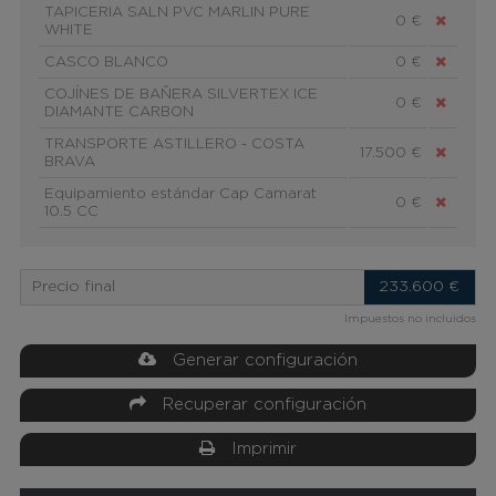
TAPICERIA SALN PVC MARLIN PURE
0 €
WHITE
CASCO BLANCO
0 €
COJÍNES DE BAÑERA SILVERTEX ICE
0 €
DIAMANTE CARBON
TRANSPORTE ASTILLERO - COSTA
17.500 €
BRAVA
Equipamiento estándar Cap Camarat
0 €
10.5 CC
Precio final
233.600
€
Impuestos no incluidos
Generar configuración
Recuperar configuración
Imprimir