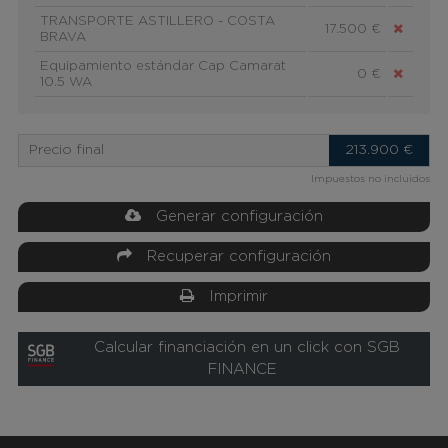
TRANSPORTE ASTILLERO - COSTA
17.500 €
BRAVA
Equipamiento estándar Cap Camarat
0 €
10.5 WA
Precio final
213.900
€
Impuestos no incluidos
Generar configuración
Recuperar configuración
Imprimir
Calcular financiación en un click con SGB
FINANCE