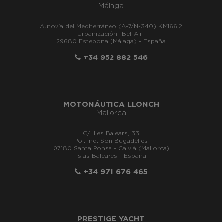
Málaga
Autovía del Mediterráneo (A-7/N-340) KM166,2
Urbanización "Bel-Air"
29680 Estepona (Málaga) - España
+34 952 882 546
MOTONÁUTICA LLONCH
Mallorca
C/ Illes Balears, 33
Pol. Ind. Son Bugadelles
07180 Santa Ponsa - Calvià (Mallorca)
Islas Baleares - España
+34 971 676 465
PRESTIGE YACHT