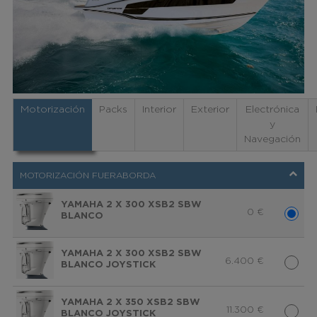
Motorización
Packs
Interior
Exterior
Electrónica
y
Navegación
MOTORIZACIÓN FUERABORDA
YAMAHA 2 X 300 XSB2 SBW
0
€
BLANCO
YAMAHA 2 X 300 XSB2 SBW
6.400
€
BLANCO JOYSTICK
YAMAHA 2 X 350 XSB2 SBW
11.300
€
BLANCO JOYSTICK