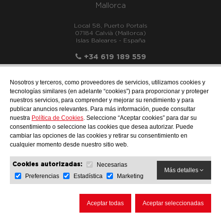
Mallorca
Local 58, Puerto Portals
07184 Calvià (Mallorca)
Islas Baleares - España
+34 619 189 559
Nosotros y terceros, como proveedores de servicios, utilizamos cookies y
tecnologías similares (en adelante “cookies”) para proporcionar y proteger
nuestros servicios, para comprender y mejorar su rendimiento y para
info@motonauticallonch.com
publicar anuncios relevantes. Para más información, puede consultar
nuestra
Política de Cookies
. Seleccione “Aceptar cookies” para dar su
consentimiento o seleccione las cookies que desea autorizar. Puede
cambiar las opciones de las cookies y retirar su consentimiento en
cualquier momento desde nuestro sitio web.
Necesarias
Cookies autorizadas:
Más detalles
Preferencias
Estadística
Marketing
AVISO LEGAL
PROTECCIÓN DE DATOS
POLÍTICA DE COOKIES
Aceptar todas
Aceptar seleccionadas